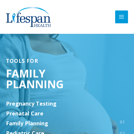
Ir
MAI
al
MEN
contenido
TOOLS FOR
FAMILY
PLANNING
Pregnancy Testing
Prenatal Care
Family Planning
Pediatric Care