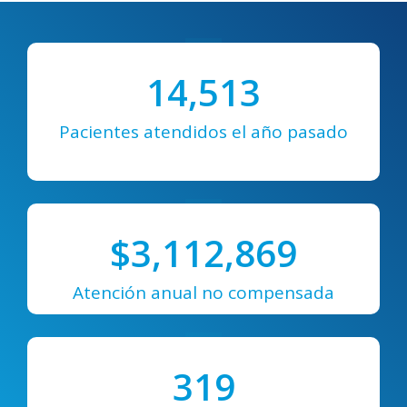
14,513
Pacientes atendidos el año pasado
$
3,112,869
Atención anual no compensada
319