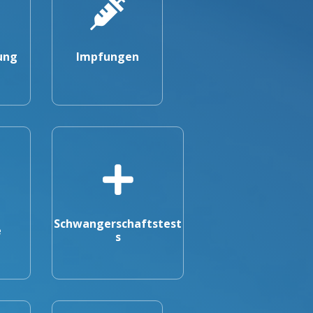
ung
Impfungen
Schwangerschaftstest
e
s