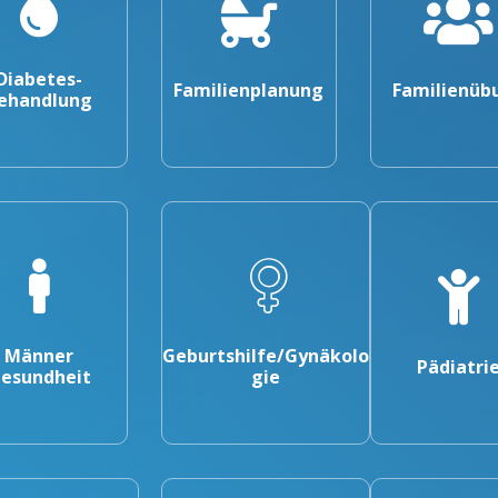
Diabetes-
Familienplanung
Familienüb
ehandlung
Männer
Geburtshilfe/Gynäkolo
Pädiatri
esundheit
gie