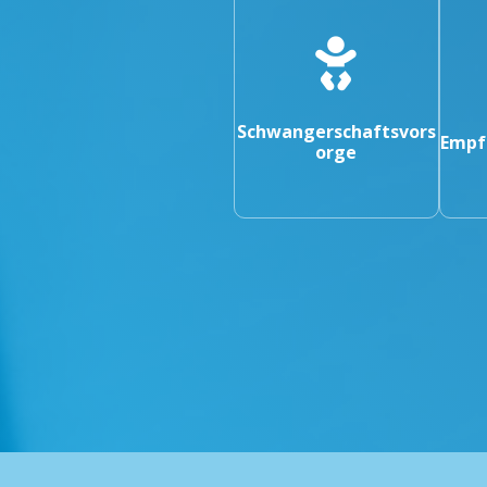
Schwangerschaftsvors
Empf
orge