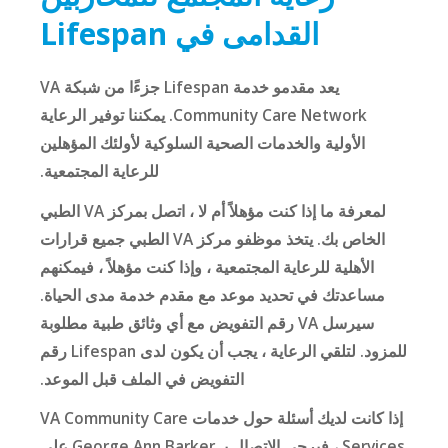
القدامى في Lifespan
يعد مقدمو خدمة Lifespan جزءًا من شبكة VA
Community Care Network. يمكننا توفير الرعاية
الأولية والخدمات الصحية السلوكية لأولئك المؤهلين
للرعاية المجتمعية.
لمعرفة ما إذا كنت مؤهلاً أم لا ، اتصل بمركز VA الطبي
الخاص بك. يتخذ موظفو مركز VA الطبي جميع قرارات
الأهلية للرعاية المجتمعية ، وإذا كنت مؤهلاً ، فيمكنهم
مساعدتك في تحديد موعد مع مقدم خدمة مدى الحياة.
سيرسل VA رقم التفويض مع أي وثائق طبية مطلوبة
للمزود. لتلقي الرعاية ، يجب أن يكون لدى Lifespan رقم
التفويض في الملف قبل الموعد.
إذا كانت لديك أسئلة حول خدمات VA Community Care
Services ، فيرجى الاتصال بـ George Ann Barker على