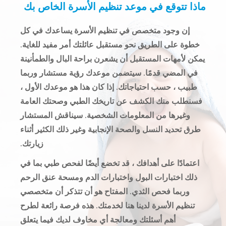
ماذا تتوقع في موعد تنظيم الأسرة الخاص بك
إن وجود متخصص في تنظيم الأسرة يساعدك في كل
خطوة على الطريق نحو مستقبل عائلتك أمر مفيد للغاية.
يمكن لأمهات المستقبل أن يشعرن براحة البال والطمأنينة
في المضي قدمًا. سيتضمن موعدك رؤية مستشار وربما
طبيب ، حسب احتياجاتك. إذا كان هذا هو موعدك الأول ،
فسنطلب منك الكشف عن تاريخك الطبي وصحتك العامة
وغيرها من المعلومات الشخصية. سيناقش المستشار
طرق تحديد النسل والصحة الإنجابية وغير ذلك الكثير أثناء
زيارتك.
اعتمادًا على أهدافك ، قد تخضع أيضًا لفحص طبي بما في
ذلك اختبارات البول واختبارات الدم ومسحة عنق الرحم
وربما فحص الثدي. المفتاح هو أن تتذكر أن متخصصي
تنظيم الأسرة لدينا هنا لخدمتك. هذه فرصة رائعة لطرح
أهم أسئلتك ومعالجة أي مخاوف لديك فيما يتعلق