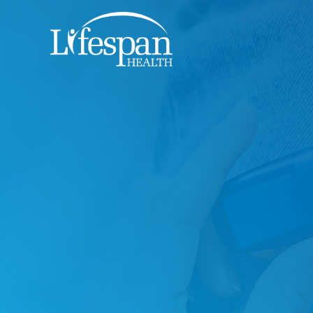
跳
至
内
容